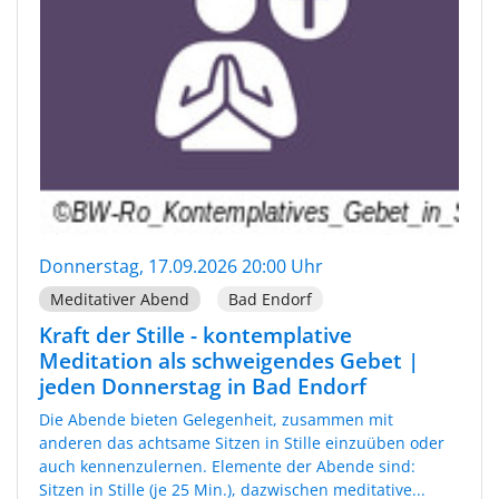
Donnerstag, 17.09.2026 20:00 Uhr
Meditativer Abend
Bad Endorf
Kraft der Stille - kontemplative
Meditation als schweigendes Gebet |
jeden Donnerstag in Bad Endorf
Die Abende bieten Gelegenheit, zusammen mit
anderen das achtsame Sitzen in Stille einzuüben oder
auch kennenzulernen. Elemente der Abende sind:
Sitzen in Stille (je 25 Min.), dazwischen meditative...