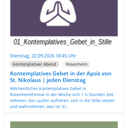
Dienstag, 22.09.2026 18:45 Uhr
Kontemplativer Abend
Rosenheim
Kontemplatives Gebet in der Apsis von
St. Nikolaus | jeden Dienstag
Wöchentliches Kontemplatives Gebet in
RosenheimEinmal in der Woche sich 1 ½ Stunden Zeit
nehmen, das Laufen aufhören, sich in die Stille setzen
und wahrnehmen, was ist. Ei...