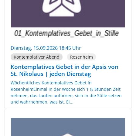
Dienstag, 15.09.2026 18:45 Uhr
Kontemplativer Abend
Rosenheim
Kontemplatives Gebet in der Apsis von
St. Nikolaus | jeden Dienstag
Wöchentliches Kontemplatives Gebet in
RosenheimEinmal in der Woche sich 1 ½ Stunden Zeit
nehmen, das Laufen aufhören, sich in die Stille setzen
und wahrnehmen, was ist. Ei...