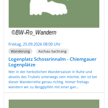
Freitag, 25.09.2026 08:00 Uhr
Wanderung
Aschau-Sachrang
Logenplatz Schossrinnalm - Chiemgauer
Logenplätze
Wer in der herbstlichen Wandersaison in Ruhe und
abseits des Trubels unterwegs sein möchte, der ist bei
dieser Wanderreihe genau richtig. Immer freitags
wandern wir zu Berggipfeln mit einer gan...