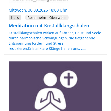
Mittwoch, 30.09.2026 18:00 Uhr
Kurs
Rosenheim - Oberwöhr
Meditation mit Kristallklangschalen
Kristallklangschalen wirken auf Körper, Geist und Seele
durch harmonische Schwingungen, die tiefgehende
Entspannung fördern und Stress
reduzieren.Kristallklare Klänge helfen uns, z...