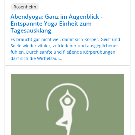
Rosenheim
Abendyoga: Ganz im Augenblick -
Entspannte Yoga Einheit zum
Tagesausklang
Es braucht gar nicht viel, damit sich Körper, Geist und
Seele wieder vitaler, zufriedener und ausgeglichener
fühlen. Durch sanfte und fließende Körperübungen
darf sich die Wirbelsäul...