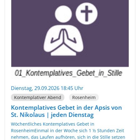
Dienstag, 29.09.2026 18:45 Uhr
Kontemplativer Abend
Rosenheim
Kontemplatives Gebet in der Apsis von
St. Nikolaus | jeden Dienstag
Wöchentliches Kontemplatives Gebet in
RosenheimEinmal in der Woche sich 1 ½ Stunden Zeit
nehmen, das Laufen aufhören, sich in die Stille setzen