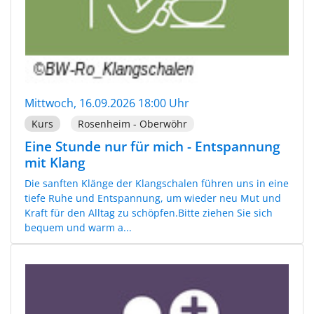
Mittwoch, 16.09.2026 18:00 Uhr
Kurs
Rosenheim - Oberwöhr
Eine Stunde nur für mich - Entspannung
mit Klang
Die sanften Klänge der Klangschalen führen uns in eine
tiefe Ruhe und Entspannung, um wieder neu Mut und
Kraft für den Alltag zu schöpfen.Bitte ziehen Sie sich
bequem und warm a...