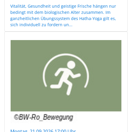
Vitalität, Gesundheit und geistige Frische hängen nur
bedingt mit dem biologischen Alter zusammen. Im
ganzheitlichen Übungssystem des Hatha-Yoga gilt es,
sich individuell zu fordern un...
Montag, 21.09.2026 17:00 Uhr