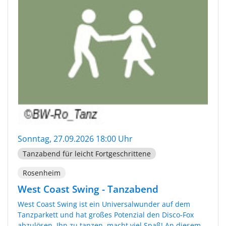
Sonntag, 27.09.2026 18:00 Uhr
Tanzabend für leicht Fortgeschrittene
Rosenheim
West Coast Swing - Tanzabend
West Coast Swing ist ein Universalwunder auf dem
Tanzparkett und hat großes Potenzial den Disco-Fox
abzulösen. Ihn zu tanzen, macht viel Spaß! An diesem