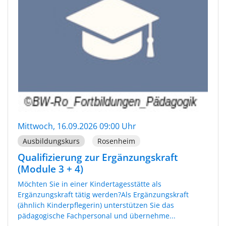
Mittwoch, 16.09.2026 09:00 Uhr
Ausbildungskurs
Rosenheim
Qualifizierung zur Ergänzungskraft
(Module 3 + 4)
Möchten Sie in einer Kindertagesstätte als
Ergänzungskraft tätig werden?Als Ergänzungskraft
(ähnlich Kinderpflegerin) unterstützen Sie das
pädagogische Fachpersonal und übernehme...