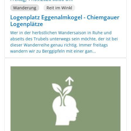
Wanderung
Reit im Winkl
Logenplatz Eggenalmkogel - Chiemgauer
Logenplätze
Wer in der herbstlichen Wandersaison in Ruhe und
abseits des Trubels unterwegs sein möchte, der ist bei
dieser Wanderreihe genau richtig. Immer freitags
wandern wir zu Berggipfeln mit einer gan...