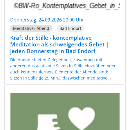
Donnerstag, 24.09.2026 20:00 Uhr
Meditativer Abend
Bad Endorf
Kraft der Stille - kontemplative
Meditation als schweigendes Gebet |
jeden Donnerstag in Bad Endorf
Die Abende bieten Gelegenheit, zusammen mit
anderen das achtsame Sitzen in Stille einzuüben oder
auch kennenzulernen. Elemente der Abende sind:
Sitzen in Stille (je 25 Min.), dazwischen meditative...