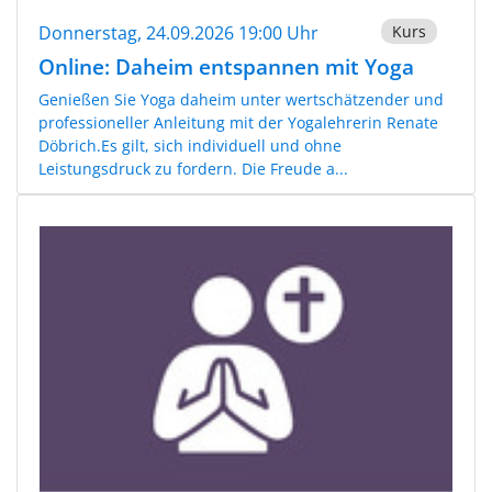
Donnerstag, 24.09.2026 19:00 Uhr
Kurs
Online: Daheim entspannen mit Yoga
Genießen Sie Yoga daheim unter wertschätzender und
professioneller Anleitung mit der Yogalehrerin Renate
Döbrich.Es gilt, sich individuell und ohne
Leistungsdruck zu fordern. Die Freude a...