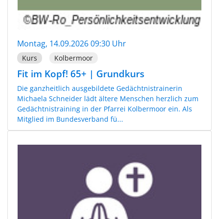
Montag, 14.09.2026 09:30 Uhr
Kurs
Kolbermoor
Fit im Kopf! 65+ | Grundkurs
Die ganzheitlich ausgebildete Gedächtnistrainerin
Michaela Schneider lädt ältere Menschen herzlich zum
Gedächtnistraining in der Pfarrei Kolbermoor ein. Als
Mitglied im Bundesverband fü...