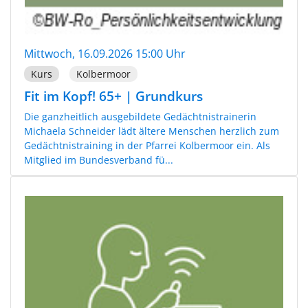
Mittwoch, 16.09.2026 15:00 Uhr
Kurs
Kolbermoor
Fit im Kopf! 65+ | Grundkurs
Die ganzheitlich ausgebildete Gedächtnistrainerin
Michaela Schneider lädt ältere Menschen herzlich zum
Gedächtnistraining in der Pfarrei Kolbermoor ein. Als
Mitglied im Bundesverband fü...