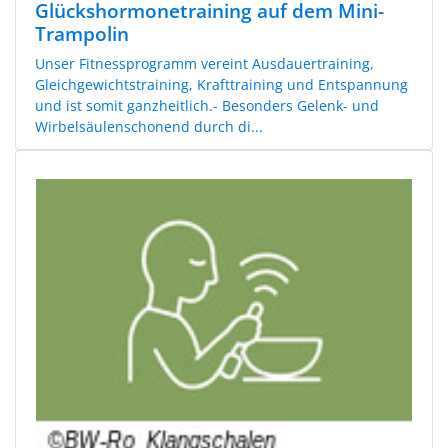
Glückshormonetraining auf dem Mini-
Trampolin
Unser Fitnessprogramm vereint Ausdauertraining,
Gleichgewichtstraining, Krafttraining und Entspannung
und ist somit ganzheitlich.- Besonders Gelenk- und
Wirbelsäulenschonend durch di...