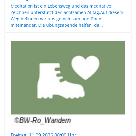
Meditation ist ein Lebensweg und das meditative
Zeichnen unterstützt den achtsamen Alltag.Auf diesem
Weg befinden wir uns gemeinsam und üben
miteinander. Die Übungsabende helfen, da...
Freitag, 11.09.2026 08:00 Uhr