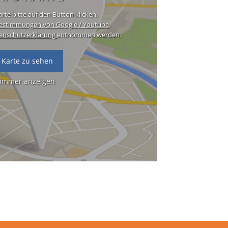
rte bitte auf den Button klicken.
estimmungen von Google / Youtube
.
enschutzerklärung
entnommen werden.
 Karte zu sehen
 immer anzeigen