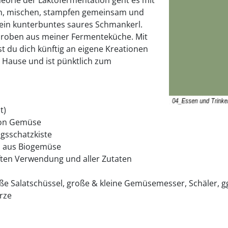
eln, mischen, stampfen gemeinsam und
 ein kunterbuntes saures Schmankerl.
proben aus meiner Fermenteküche. Mit
t du dich künftig an eigene Kreationen
h Hause und ist pünktlich zum
t)
von Gemüse
ngsschatzkiste
ts aus Biogemüse
aften Verwendung und aller Zutaten
oße Salatschüssel, große & kleine Gemüsemesser, Schäler, g
rze