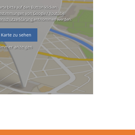
rte bitte auf den Button klicken.
estimmungen von Google / Youtube
.
enschutzerklärung
entnommen werden.
 Karte zu sehen
 immer anzeigen