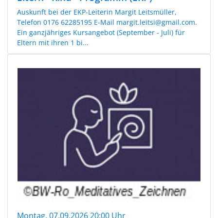
Auskunft bei der EKP-Leiterin Margit Leitsmüller,
Telefon 0176 62285195 E-Mail margit.leitsi@gmail.com.
Ein ganzjähriges Kursangebot (September - Juli) für
Eltern mit ihren 1 bi...
Montag, 07.09.2026 20:00 Uhr