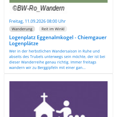
Freitag, 11.09.2026 08:00 Uhr
Wanderung
Reit im Winkl
Logenplatz Eggenalmkogel - Chiemgauer
Logenplätze
Wer in der herbstlichen Wandersaison in Ruhe und
abseits des Trubels unterwegs sein möchte, der ist bei
dieser Wanderreihe genau richtig. Immer freitags
wandern wir zu Berggipfeln mit einer gan...