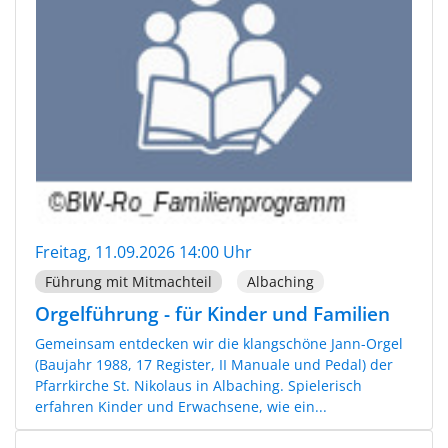
Freitag, 11.09.2026 14:00 Uhr
Führung mit Mitmachteil
Albaching
Orgelführung - für Kinder und Familien
Gemeinsam entdecken wir die klangschöne Jann-Orgel
(Baujahr 1988, 17 Register, II Manuale und Pedal) der
Pfarrkirche St. Nikolaus in Albaching. Spielerisch
erfahren Kinder und Erwachsene, wie ein...