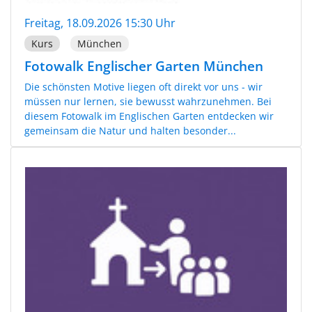
Freitag, 18.09.2026 15:30 Uhr
Kurs
München
Fotowalk Englischer Garten München
Die schönsten Motive liegen oft direkt vor uns - wir
müssen nur lernen, sie bewusst wahrzunehmen. Bei
diesem Fotowalk im Englischen Garten entdecken wir
gemeinsam die Natur und halten besonder...