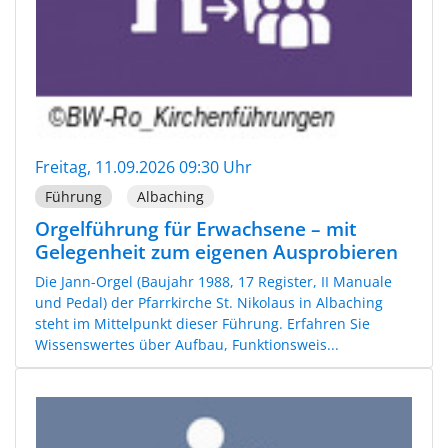
Freitag, 11.09.2026 09:30 Uhr
Führung
Albaching
Orgelführung für Erwachsene – mit
Gelegenheit zum eigenen Ausprobieren
Die Jann-Orgel (Baujahr 1988, 17 Register, II Manuale
und Pedal) der Pfarrkirche St. Nikolaus in Albaching
steht im Mittelpunkt dieser Führung. Erfahren Sie
Wissenswertes über Aufbau, Funktionsweis...