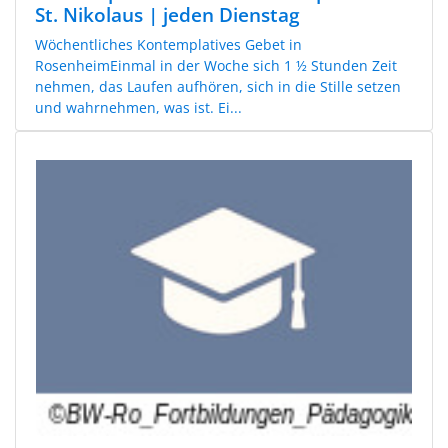
St. Nikolaus | jeden Dienstag
Wöchentliches Kontemplatives Gebet in
RosenheimEinmal in der Woche sich 1 ½ Stunden Zeit
nehmen, das Laufen aufhören, sich in die Stille setzen
und wahrnehmen, was ist. Ei...