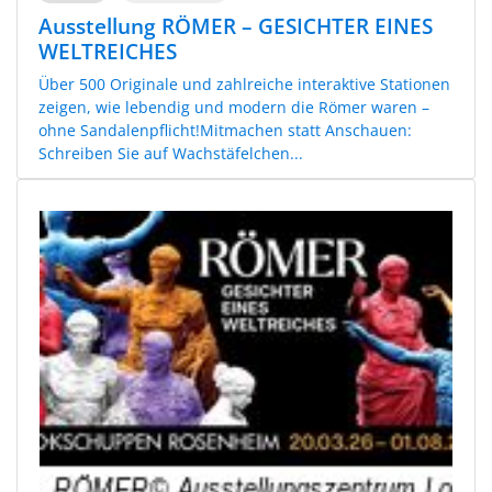
Ausstellung RÖMER – GESICHTER EINES
WELTREICHES
Über 500 Originale und zahlreiche interaktive Stationen
zeigen, wie lebendig und modern die Römer waren –
ohne Sandalenpflicht!Mitmachen statt Anschauen:
Schreiben Sie auf Wachstäfelchen...