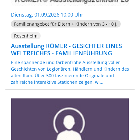
Dienstag, 01.09.2026 10:00 Uhr
Familienangebot für Eltern + Kindern von 3 - 10 J.
Rosenheim
Ausstellung RÖMER - GESICHTER EINES
WELTREICHES - FAMILIENFÜHRUNG
Eine spannende und farbenfrohe Ausstellung voller
Geschichten von Legionären, Händlern und Kindern des
alten Rom. Über 500 faszinierende Originale und
zahlreiche interaktive Stationen zeigen, wi...