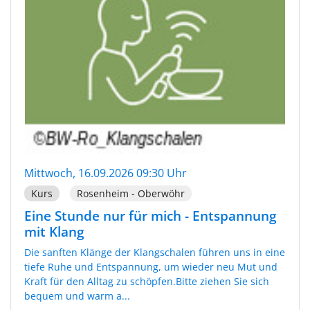
Mittwoch, 16.09.2026 09:30 Uhr
Kurs
Rosenheim - Oberwöhr
Eine Stunde nur für mich - Entspannung
mit Klang
Die sanften Klänge der Klangschalen führen uns in eine
tiefe Ruhe und Entspannung, um wieder neu Mut und
Kraft für den Alltag zu schöpfen.Bitte ziehen Sie sich
bequem und warm a...