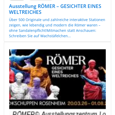
Ausstellung RÖMER – GESICHTER EINES
WELTREICHES
Über 500 Originale und zahlreiche interaktive Stationen
zeigen, wie lebendig und modern die Römer waren –
ohne Sandalenpflicht!Mitmachen statt Anschauen:
Schreiben Sie auf Wachstäfelchen...