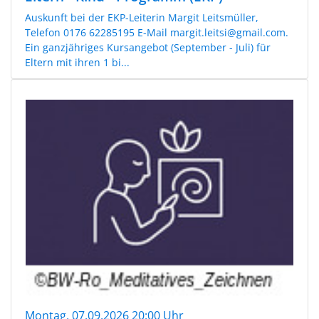
Auskunft bei der EKP-Leiterin Margit Leitsmüller,
Telefon 0176 62285195 E-Mail margit.leitsi@gmail.com.
Ein ganzjähriges Kursangebot (September - Juli) für
Eltern mit ihren 1 bi...
Montag, 07.09.2026 20:00 Uhr