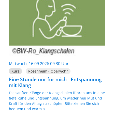
Mittwoch, 16.09.2026 09:30 Uhr
Kurs
Rosenheim - Oberwöhr
Eine Stunde nur für mich - Entspannung
mit Klang
Die sanften Klänge der Klangschalen führen uns in eine
tiefe Ruhe und Entspannung, um wieder neu Mut und
Kraft für den Alltag zu schöpfen.Bitte ziehen Sie sich
bequem und warm a...