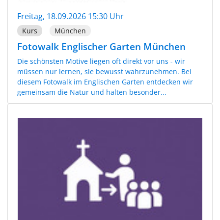
Freitag, 18.09.2026 15:30 Uhr
Kurs
München
Fotowalk Englischer Garten München
Die schönsten Motive liegen oft direkt vor uns - wir
müssen nur lernen, sie bewusst wahrzunehmen. Bei
diesem Fotowalk im Englischen Garten entdecken wir
gemeinsam die Natur und halten besonder...