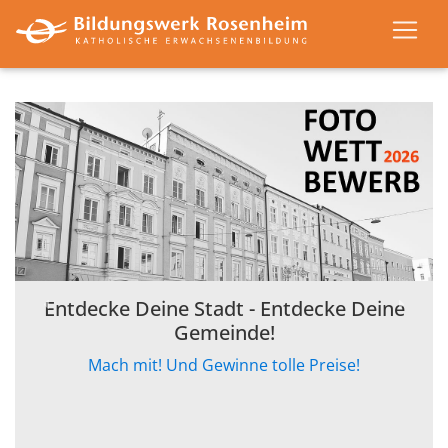
Der Podcast, der unser Zusammenleben
Entdecke Deine Stadt - Entdecke Deine
zurück
weiter
unter die Lupe nimmt!
Gemeinde!
Eine Kooperation zwischen Democrazy Studio und
Mach mit! Und Gewinne tolle Preise!
dem Bildungswerk. Jetzt reinhören!