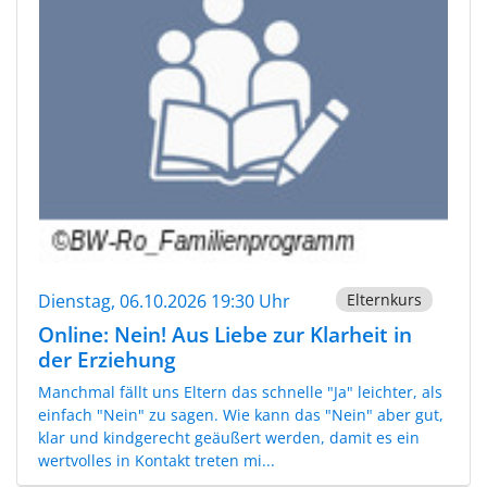
Dienstag, 06.10.2026 19:30 Uhr
Elternkurs
Online: Nein! Aus Liebe zur Klarheit in
der Erziehung
Manchmal fällt uns Eltern das schnelle "Ja" leichter, als
einfach "Nein" zu sagen. Wie kann das "Nein" aber gut,
klar und kindgerecht geäußert werden, damit es ein
wertvolles in Kontakt treten mi...