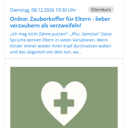
Dienstag, 08.12.2026 19:30 Uhr
Elternkurs
Online: Zauberkoffer für Eltern - lieber
verzaubern als verzweifeln!
„Ich mag nicht Zähne putzen!“, „Pfui, Gemüse!“ Diese
Sprüche kennen Eltern in vielen Variationen. Wenn
Kinder immer wieder ihren Kopf durchsetzen wollen
und das Gegenteil von dem tun, wa...