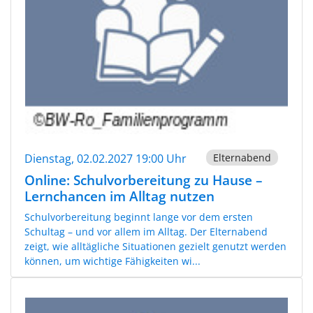
Dienstag, 02.02.2027 19:00 Uhr
Elternabend
Online: Schulvorbereitung zu Hause –
Lernchancen im Alltag nutzen
Schulvorbereitung beginnt lange vor dem ersten
Schultag – und vor allem im Alltag. Der Elternabend
zeigt, wie alltägliche Situationen gezielt genutzt werden
können, um wichtige Fähigkeiten wi...