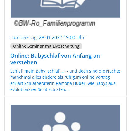
Donnerstag, 28.01.2027 19:00 Uhr
Online Seminar mit Liveschaltung
Online: Babyschlaf von Anfang an
verstehen
Schlaf, mein Baby, schlaf …" - und doch sind die Nächte
manchmal alles andere als ruhig.Im online Vortrag
erklärt Schlafberaterin Ramona Huber, wie Babys aus
evolutionärer Sicht schlafen...