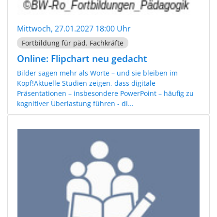
Mittwoch, 27.01.2027 18:00 Uhr
Fortbildung für päd. Fachkräfte
Online: Flipchart neu gedacht
Bilder sagen mehr als Worte – und sie bleiben im
Kopf!Aktuelle Studien zeigen, dass digitale
Präsentationen – insbesondere PowerPoint – häufig zu
kognitiver Überlastung führen - di...