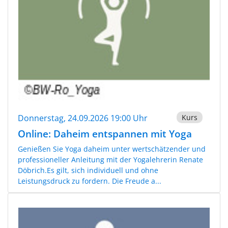
Donnerstag, 24.09.2026 19:00 Uhr
Kurs
Online: Daheim entspannen mit Yoga
Genießen Sie Yoga daheim unter wertschätzender und
professioneller Anleitung mit der Yogalehrerin Renate
Döbrich.Es gilt, sich individuell und ohne
Leistungsdruck zu fordern. Die Freude a...