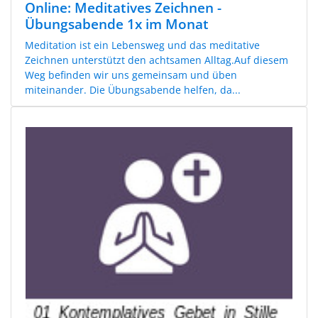
Online: Meditatives Zeichnen -
Übungsabende 1x im Monat
Meditation ist ein Lebensweg und das meditative
Zeichnen unterstützt den achtsamen Alltag.Auf diesem
Weg befinden wir uns gemeinsam und üben
miteinander. Die Übungsabende helfen, da...