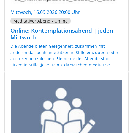
Mittwoch, 16.09.2026 20:00 Uhr
Meditativer Abend - Online
Online: Kontemplationsabend | jeden
Mittwoch
Die Abende bieten Gelegenheit, zusammen mit
anderen das achtsame Sitzen in Stille einzuüben oder
auch kennenzulernen. Elemente der Abende sind:
Sitzen in Stille (je 25 Min.), dazwischen meditative...