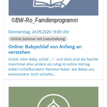
Donnerstag, 24.09.2026 19:00 Uhr
Online Seminar mit Liveschaltung
Online: Babyschlaf von Anfang an
verstehen
Schlaf, mein Baby, schlaf …" - und doch sind die Nächte
manchmal alles andere als ruhig.Im online Vortrag
erklärt Schlafberaterin Ramona Huber, wie Babys aus
evolutionärer Sicht schlafen...