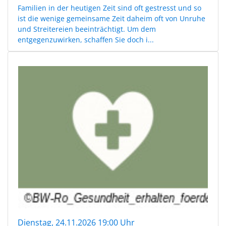
Familien in der heutigen Zeit sind oft gestresst und so
ist die wenige gemeinsame Zeit daheim oft von Unruhe
und Streitereien beeinträchtigt. Um dem
entgegenzuwirken, schaffen Sie doch i...
Dienstag, 24.11.2026 19:00 Uhr