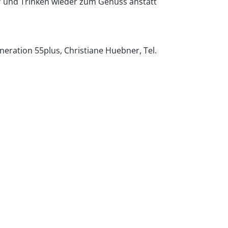
n" und Trinken wieder zum Genuss anstatt
ration 55plus, Christiane Huebner, Tel.