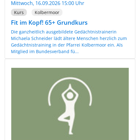
Mittwoch, 16.09.2026 15:00 Uhr
Kurs
Kolbermoor
Fit im Kopf! 65+ Grundkurs
Die ganzheitlich ausgebildete Gedächtnistrainerin
Michaela Schneider lädt ältere Menschen herzlich zum
Gedächtnistraining in der Pfarrei Kolbermoor ein. Als
Mitglied im Bundesverband fü...