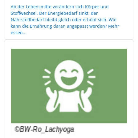
Ab der Lebensmitte verändern sich Körper und
Stoffwechsel. Der Energiebedarf sinkt, der
Nährstoffbedarf bleibt gleich oder erhöht sich. Wie
kann die Ernährung daran angepasst werden? Mehr
essen...