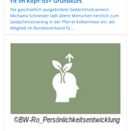
Fit im Kopf! 65+ Grundkurs
Die ganzheitlich ausgebildete Gedächtnistrainerin
Michaela Schneider lädt ältere Menschen herzlich zum
Gedächtnistraining in der Pfarrei Kolbermoor ein. Als
Mitglied im Bundesverband fü...