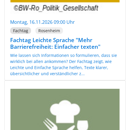
Montag, 16.11.2026 09:00 Uhr
Fachtag
Rosenheim
Fachtag Leichte Sprache "Mehr
Barrierefreiheit: Einfacher texten"
Wie lassen sich Informationen so formulieren, dass sie
wirklich bei allen ankommen? Der Fachtag zeigt, wie
Leichte und Einfache Sprache helfen, Texte klarer,
übersichtlicher und verständlicher z...