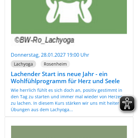
Donnerstag, 28.01.2027 19:00 Uhr
Lachyoga
Rosenheim
Lachender Start ins neue Jahr - ein
Wohlfühlprogramm für Herz und Seele
Wie herrlich fühlt es sich doch an, positiv gestimmt in
den Tag zu starten und immer mal wieder von Herzen
zu lachen. In diesem Kurs stärken wir uns mit heiteren
Übungen aus dem Lachyoga...