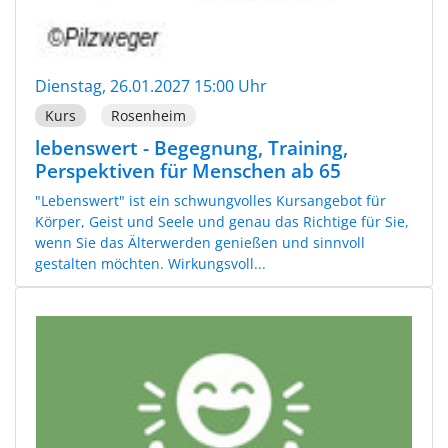
Dienstag, 26.01.2027 15:00 Uhr
Kurs
Rosenheim
lebenswert - Begegnung, Training,
Perspektiven für Menschen ab 65
"Lebenswert" ist ein schwungvolles Kursangebot für
Körper, Geist und Seele und genau das Richtige für Sie,
wenn Sie das Älterwerden genießen und sinnvoll
gestalten möchten. Wirkungsvoll...