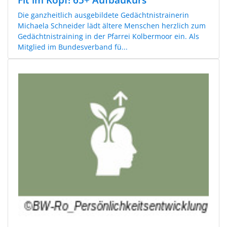
Die ganzheitlich ausgebildete Gedächtnistrainerin
Michaela Schneider lädt ältere Menschen herzlich zum
Gedächtnistraining in der Pfarrei Kolbermoor ein. Als
Mitglied im Bundesverband fü...