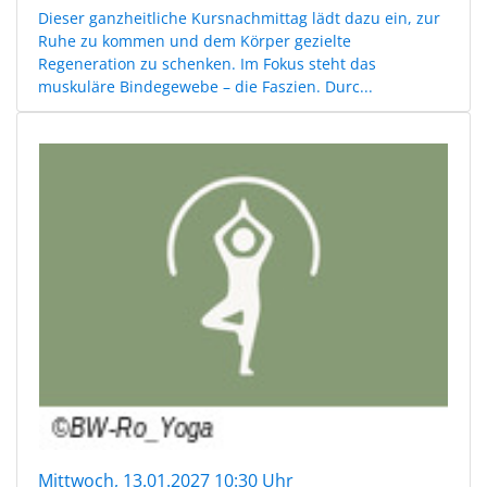
Dieser ganzheitliche Kursnachmittag lädt dazu ein, zur
Ruhe zu kommen und dem Körper gezielte
Regeneration zu schenken. Im Fokus steht das
muskuläre Bindegewebe – die Faszien. Durc...
Mittwoch, 13.01.2027 10:30 Uhr