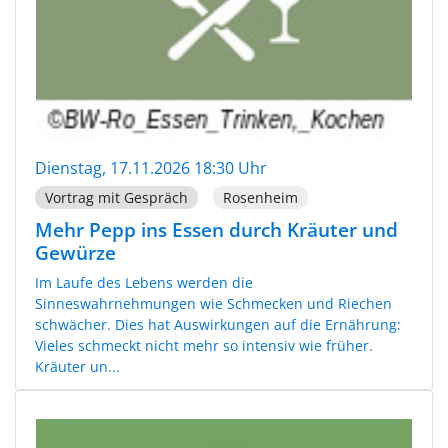
Dienstag, 17.11.2026 18:30 Uhr
Vortrag mit Gespräch
Rosenheim
Mehr Pepp ins Essen durch Kräuter und
Gewürze
Im Laufe des Lebens werden die
Sinneswahrnehmungen wie Schmecken und Riechen
schwächer. Dies hat Auswirkungen auf die Ernährung:
Vieles schmeckt nicht mehr so intensiv wie früher.
Kräuter un...