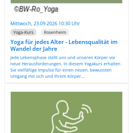
Mittwoch, 23.09.2026 10:30 Uhr
Yoga-Kurs
Rosenheim
Yoga für jedes Alter - Lebensqualität im
Wandel der Jahre
Jede Lebensphase stellt uns und unseren Körper vor
neue Herausforderungen. In diesem Yogakurs erhalten
Sie vielfältige Impulse für einen neuen, bewussten
Umgang mit sich und Ihrem Körper...