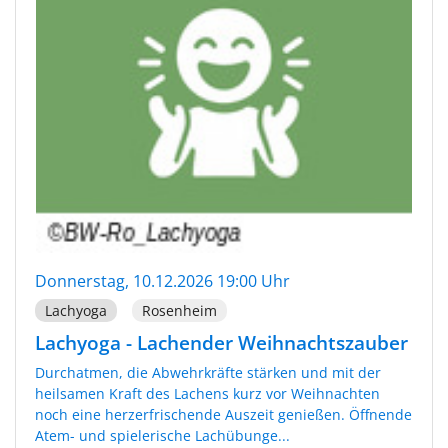
Donnerstag, 10.12.2026 19:00 Uhr
Lachyoga
Rosenheim
Lachyoga - Lachender Weihnachtszauber
Durchatmen, die Abwehrkräfte stärken und mit der
heilsamen Kraft des Lachens kurz vor Weihnachten
noch eine herzerfrischende Auszeit genießen. Öffnende
Atem- und spielerische Lachübunge...