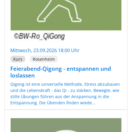
Mittwoch, 23.09.2026 18:00 Uhr
Kurs
Rosenheim
Feierabend-Qigong - entspannen und
loslassen
Qigong ist eine universelle Methode, Stress abzubauen
und die Lebenskraft - das Qi - zu stärken. Bewegte, wie
stille Übungen führen aus der Anspannung in die
Entspannung. Die Übenden finden wiede...