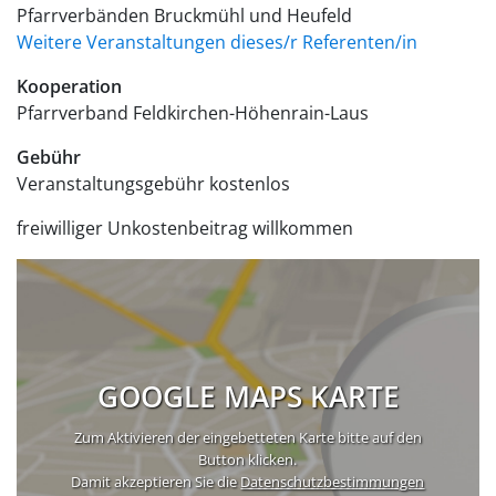
Pfarrverbänden Bruckmühl und Heufeld
Weitere Veranstaltungen dieses/r Referenten/in
Kooperation
Pfarrverband Feldkirchen-Höhenrain-Laus
Gebühr
Veranstaltungsgebühr
kostenlos
freiwilliger Unkostenbeitrag willkommen
GOOGLE MAPS KARTE
Zum Aktivieren der eingebetteten Karte bitte auf den
Button klicken.
Damit akzeptieren Sie die
Datenschutzbestimmungen