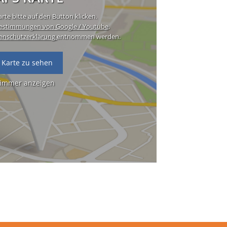
rte bitte auf den Button klicken.
estimmungen von Google / Youtube
.
enschutzerklärung
entnommen werden.
 Karte zu sehen
 immer anzeigen