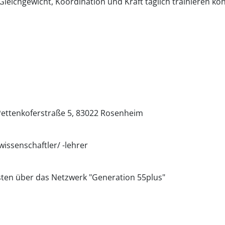
leichgewicht, Koordination und Kraft täglich trainieren k
ettenkoferstraße 5
83022
Rosenheim
wissenschaftler/ -lehrer
sten über das Netzwerk "Generation 55plus"