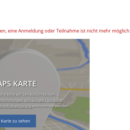
den, eine Anmeldung oder Teilnahme ist nicht mehr möglich
PS KARTE
rte bitte auf den Button klicken.
estimmungen von Google / Youtube
.
enschutzerklärung
entnommen werden.
 Karte zu sehen