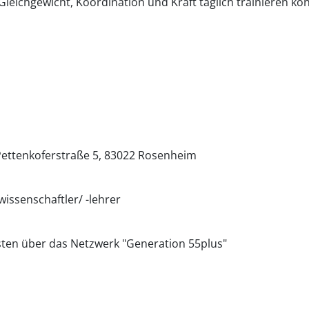
leichgewicht, Koordination und Kraft täglich trainieren k
ettenkoferstraße 5
83022
Rosenheim
wissenschaftler/ -lehrer
sten über das Netzwerk "Generation 55plus"