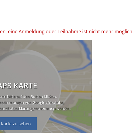
den, eine Anmeldung oder Teilnahme ist nicht mehr möglich
PS KARTE
rte bitte auf den Button klicken.
estimmungen von Google / Youtube
.
enschutzerklärung
entnommen werden.
 Karte zu sehen