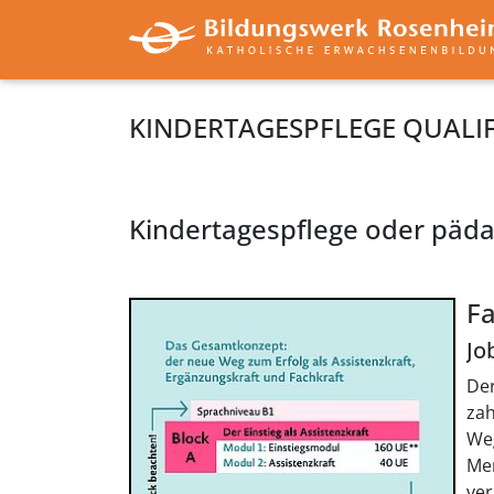
KINDERTAGESPFLEGE QUALI
Kindertagespflege oder pädag
Fa
Jo
Der
zah
Weg
Men
ver