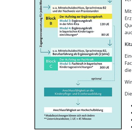
Mi
Erz
Que
auc
Kit
Ein
Fac
die
Wir
Die