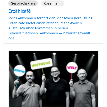
Gesprächskreis
Rosenheim
Erzählcafé
Jedes Ankommen fordert den Menschen heraus!Das
Erzählcafé bietet einen offenen, respektvollen
Austausch über Ankommen in neuen
Lebenssituationen. Ankommen — bewusst gewählt
ode...