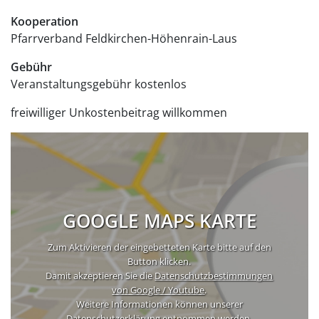
Kooperation
Pfarrverband Feldkirchen-Höhenrain-Laus
Gebühr
Veranstaltungsgebühr
kostenlos
freiwilliger Unkostenbeitrag willkommen
GOOGLE MAPS KARTE
Zum Aktivieren der eingebetteten Karte bitte auf den
Button klicken.
Damit akzeptieren Sie die
Datenschutzbestimmungen
von Google / Youtube
.
Weitere Informationen können unserer
Datenschutzerklärung
entnommen werden.