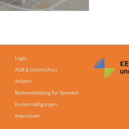
Login
AGB & Datenschutz
Anfahrt
Bankverbindung für Spenden
Kursermäßigungen
Impressum