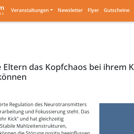
Veranstaltungen
Newsletter
Flyer
Gutscheine
 Eltern das Kopfchaos bei ihrem Ki
 können
törte Regulation des Neurotransmitters
rarbeitung und Fokussierung steht. Das
hr Kick" und hat gleichzeitig
 Stabile Mahlzeitenstrukturen,
können die Störung positiv beeinflussen.