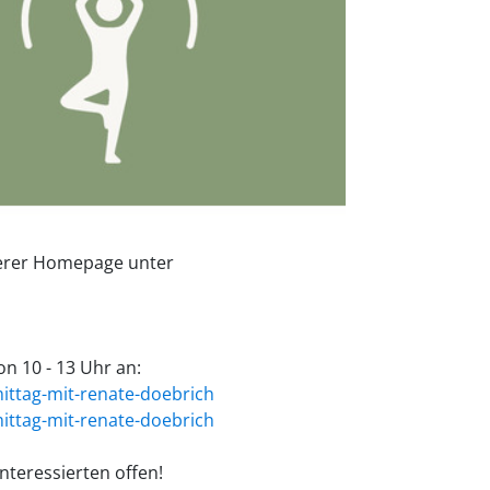
nserer Homepage unter
n 10 - 13 Uhr an:
ttag-mit-renate-doebrich
ttag-mit-renate-doebrich
nteressierten offen!