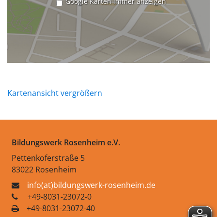
Google Karten immer anzeigen
Kartenansicht vergrößern
Bildungswerk Rosenheim e.V.
Pettenkoferstraße 5
83022 Rosenheim
info(at)bildungswerk-rosenheim.de
+49-8031-23072-0
+49-8031-23072-40