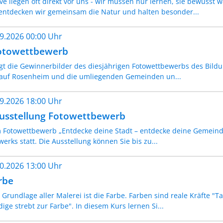
ve liegen oft direkt vor uns - wir müssen nur lernen, sie bewuss
entdecken wir gemeinsam die Natur und halten besonder...
09.2026 00:00 Uhr
Fotowettbewerb
igt die Gewinnerbilder des diesjährigen Fotowettbewerbs des Bild
 auf Rosenheim und die umliegenden Gemeinden un...
09.2026 18:00 Uhr
Ausstellung Fotowettbewerb
 Fotowettbewerb „Entdecke deine Stadt – entdecke deine Gemeinde
erks statt. Die Ausstellung können Sie bis zu...
10.2026 13:00 Uhr
rbe
rundlage aller Malerei ist die Farbe. Farben sind reale Kräfte "T
dige strebt zur Farbe". In diesem Kurs lernen Si...