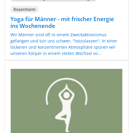
Rosenheim
Yoga für Männer - mit frischer Energie
ins Wochenende
Wir Männer sind oft in einem Zweckaktionismus
gefangen und tun uns schwer, "loszulassen". In einer
lockeren und konzentrierten Atmosphäre spüren wir
unseren Körper in einem steten Wechsel vo...