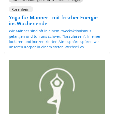
Rosenheim
Yoga für Männer - mit frischer Energie
ins Wochenende
Wir Männer sind oft in einem Zweckaktionismus
gefangen und tun uns schwer, "loszulassen". In einer
lockeren und konzentrierten Atmosphäre spüren wir
unseren Körper in einem steten Wechsel vo...