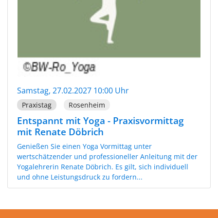
Samstag, 27.02.2027 10:00 Uhr
Praxistag
Rosenheim
Entspannt mit Yoga - Praxisvormittag
mit Renate Döbrich
Genießen Sie einen Yoga Vormittag unter
wertschätzender und professioneller Anleitung mit der
Yogalehrerin Renate Döbrich. Es gilt, sich individuell
und ohne Leistungsdruck zu fordern...