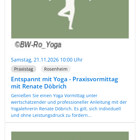
Samstag, 21.11.2026 10:00 Uhr
Praxistag
Rosenheim
Entspannt mit Yoga - Praxisvormittag
mit Renate Döbrich
Genießen Sie einen Yoga Vormittag unter
wertschätzender und professioneller Anleitung mit der
Yogalehrerin Renate Döbrich. Es gilt, sich individuell
und ohne Leistungsdruck zu fordern...