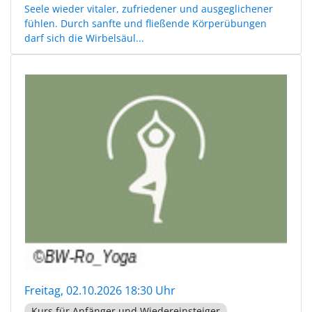
Seele wieder vitaler, zufriedener und ausgeglichener
fühlen. Durch sanfte und fließende Körperübungen
darf sich die Wirbelsäul...
Freitag, 02.10.2026 18:30 Uhr
Kurs für Anfänger und Wiedereinsteiger