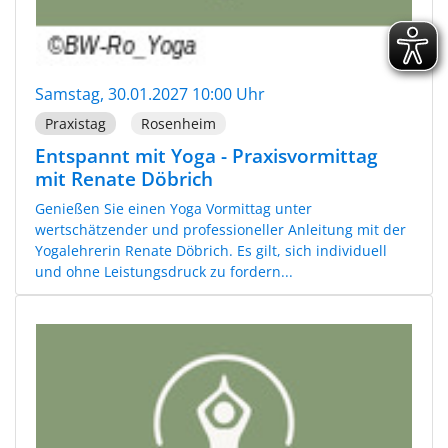
Samstag, 30.01.2027 10:00 Uhr
Praxistag
Rosenheim
Entspannt mit Yoga - Praxisvormittag
mit Renate Döbrich
Genießen Sie einen Yoga Vormittag unter
wertschätzender und professioneller Anleitung mit der
Yogalehrerin Renate Döbrich. Es gilt, sich individuell
und ohne Leistungsdruck zu fordern...