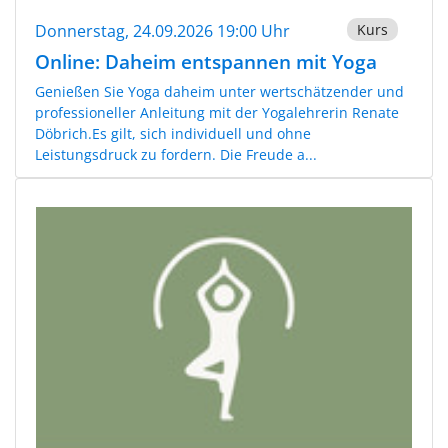
Donnerstag, 24.09.2026 19:00 Uhr
Kurs
Online: Daheim entspannen mit Yoga
Genießen Sie Yoga daheim unter wertschätzender und
professioneller Anleitung mit der Yogalehrerin Renate
Döbrich.Es gilt, sich individuell und ohne
Leistungsdruck zu fordern. Die Freude a...