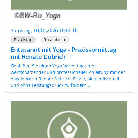
Samstag, 10.10.2026 10:00 Uhr
Praxistag
Rosenheim
Entspannt mit Yoga - Praxisvormittag
mit Renate Döbrich
Genießen Sie einen Yoga Vormittag unter
wertschätzender und professioneller Anleitung mit der
Yogalehrerin Renate Döbrich. Es gilt, sich individuell
und ohne Leistungsdruck zu fordern...