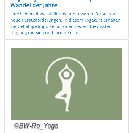
Wandel der Jahre
Jede Lebensphase stellt uns und unseren Körper vor
neue Herausforderungen. In diesem Yogakurs erhalten
Sie vielfältige Impulse für einen neuen, bewussten
Umgang mit sich und Ihrem Körper...