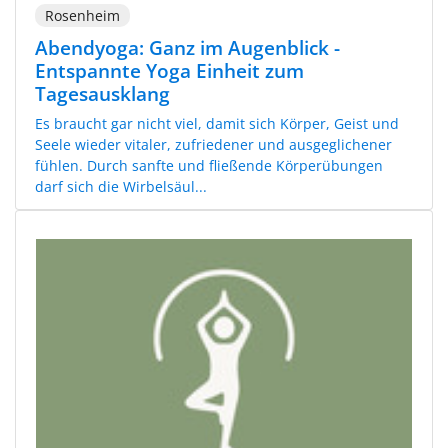
Rosenheim
Abendyoga: Ganz im Augenblick -
Entspannte Yoga Einheit zum
Tagesausklang
Es braucht gar nicht viel, damit sich Körper, Geist und
Seele wieder vitaler, zufriedener und ausgeglichener
fühlen. Durch sanfte und fließende Körperübungen
darf sich die Wirbelsäul...