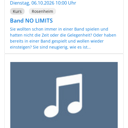
Dienstag, 06.10.2026 10:00 Uhr
Kurs
Rosenheim
Band NO LIMITS
Sie wollten schon immer in einer Band spielen und
hatten nicht die Zeit oder die Gelegenheit? Oder haben
bereits in einer Band gespielt und wollen wieder
einsteigen? Sie sind neugierig, wie es ist...