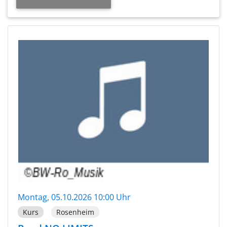
Montag, 05.10.2026 10:00 Uhr
Kurs
Rosenheim