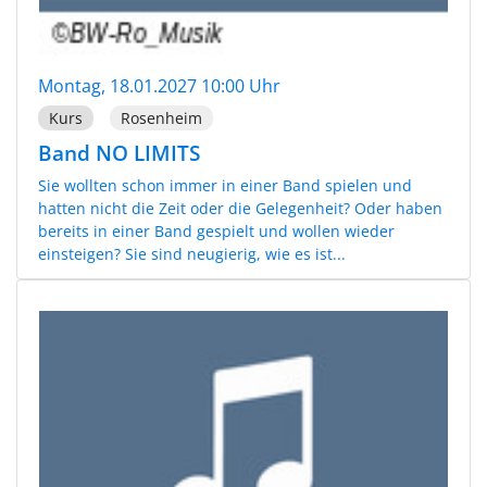
Montag, 18.01.2027 10:00 Uhr
Kurs
Rosenheim
Band NO LIMITS
Sie wollten schon immer in einer Band spielen und
hatten nicht die Zeit oder die Gelegenheit? Oder haben
bereits in einer Band gespielt und wollen wieder
einsteigen? Sie sind neugierig, wie es ist...