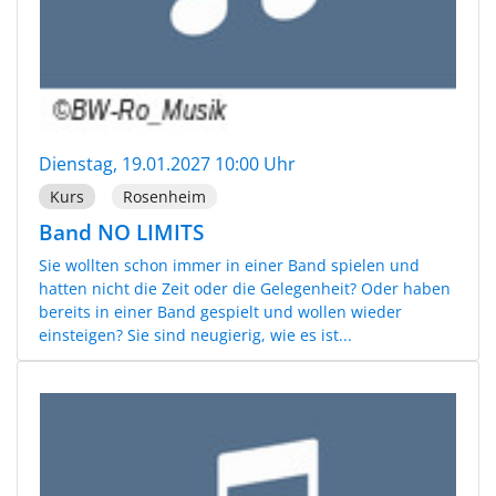
Dienstag, 19.01.2027 10:00 Uhr
Kurs
Rosenheim
Band NO LIMITS
Sie wollten schon immer in einer Band spielen und
hatten nicht die Zeit oder die Gelegenheit? Oder haben
bereits in einer Band gespielt und wollen wieder
einsteigen? Sie sind neugierig, wie es ist...