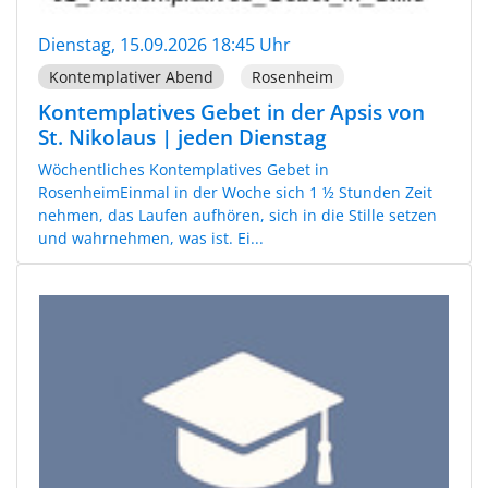
Dienstag, 15.09.2026 18:45 Uhr
Kontemplativer Abend
Rosenheim
Kontemplatives Gebet in der Apsis von
St. Nikolaus | jeden Dienstag
Wöchentliches Kontemplatives Gebet in
RosenheimEinmal in der Woche sich 1 ½ Stunden Zeit
nehmen, das Laufen aufhören, sich in die Stille setzen
und wahrnehmen, was ist. Ei...