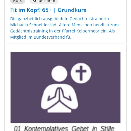
Kurs
Kolbermoor
Fit im Kopf! 65+ | Grundkurs
Die ganzheitlich ausgebildete Gedächtnistrainerin
Michaela Schneider lädt ältere Menschen herzlich zum
Gedächtnistraining in der Pfarrei Kolbermoor ein. Als
Mitglied im Bundesverband fü...