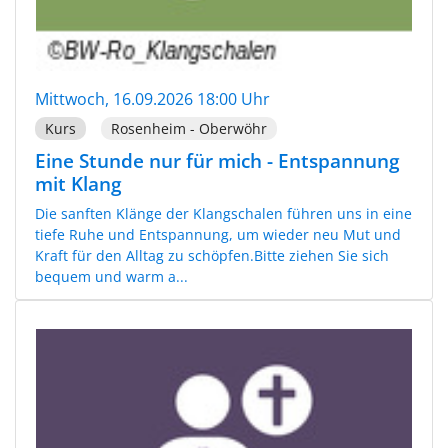
Mittwoch, 16.09.2026 18:00 Uhr
Kurs
Rosenheim - Oberwöhr
Eine Stunde nur für mich - Entspannung
mit Klang
Die sanften Klänge der Klangschalen führen uns in eine
tiefe Ruhe und Entspannung, um wieder neu Mut und
Kraft für den Alltag zu schöpfen.Bitte ziehen Sie sich
bequem und warm a...