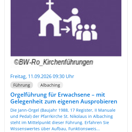
Freitag, 11.09.2026 09:30 Uhr
Führung
Albaching
Orgelführung für Erwachsene – mit
Gelegenheit zum eigenen Ausprobieren
Die Jann-Orgel (Baujahr 1988, 17 Register, II Manuale
und Pedal) der Pfarrkirche St. Nikolaus in Albaching
steht im Mittelpunkt dieser Führung. Erfahren Sie
Wissenswertes über Aufbau, Funktionsweis...