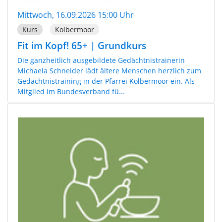
Mittwoch, 16.09.2026 15:00 Uhr
Kurs
Kolbermoor
Fit im Kopf! 65+ | Grundkurs
Die ganzheitlich ausgebildete Gedächtnistrainerin
Michaela Schneider lädt ältere Menschen herzlich zum
Gedächtnistraining in der Pfarrei Kolbermoor ein. Als
Mitglied im Bundesverband fü...