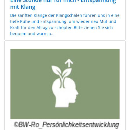
mit Klang
Die sanften Klänge der Klangschalen führen uns in eine
tiefe Ruhe und Entspannung, um wieder neu Mut und
Kraft für den Alltag zu schöpfen.Bitte ziehen Sie sich
bequem und warm a...