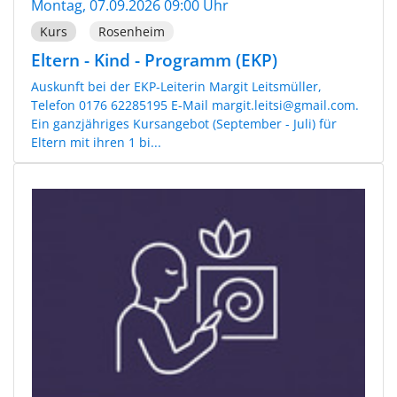
Montag, 07.09.2026 09:00 Uhr
Kurs
Rosenheim
Eltern - Kind - Programm (EKP)
Auskunft bei der EKP-Leiterin Margit Leitsmüller,
Telefon 0176 62285195 E-Mail margit.leitsi@gmail.com.
Ein ganzjähriges Kursangebot (September - Juli) für
Eltern mit ihren 1 bi...