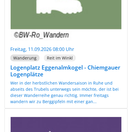
Freitag, 11.09.2026 08:00 Uhr
Wanderung
Reit im Winkl
Logenplatz Eggenalmkogel - Chiemgauer
Logenplätze
Wer in der herbstlichen Wandersaison in Ruhe und
abseits des Trubels unterwegs sein möchte, der ist bei
dieser Wanderreihe genau richtig. Immer freitags
wandern wir zu Berggipfeln mit einer gan...