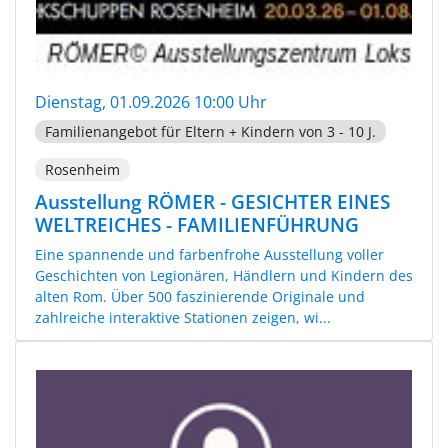
Dienstag, 01.09.2026 10:00 Uhr
Familienangebot für Eltern + Kindern von 3 - 10 J.
Rosenheim
Ausstellung RÖMER - GESICHTER EINES
WELTREICHES - FAMILIENFÜHRUNG
Eine spannende und farbenfrohe Ausstellung voller
Geschichten von Legionären, Händlern und Kindern des
alten Rom. Über 500 faszinierende Originale und
zahlreiche interaktive Stationen zeigen, wi...