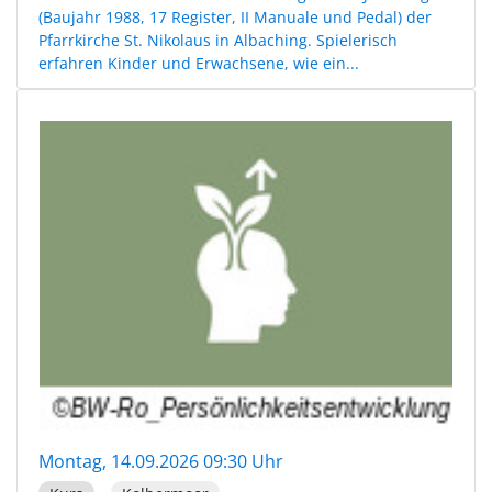
(Baujahr 1988, 17 Register, II Manuale und Pedal) der
Pfarrkirche St. Nikolaus in Albaching. Spielerisch
erfahren Kinder und Erwachsene, wie ein...
Montag, 14.09.2026 09:30 Uhr