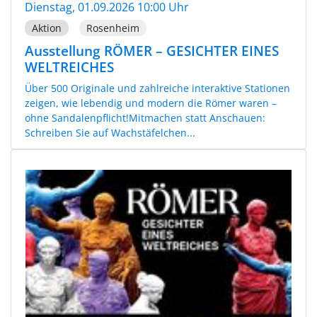
Dienstag, 01.09.2026 10:00 Uhr
Aktion
Rosenheim
Ausstellung RÖMER – GESICHTER EINES
WELTREICHES
Über 500 Originale und zahlreiche interaktive Stationen
zeigen, wie lebendig und modern die Römer waren –
ohne Sandalenpflicht!Mitmachen statt Anschauen:
Schreiben Sie auf Wachstäfelchen...