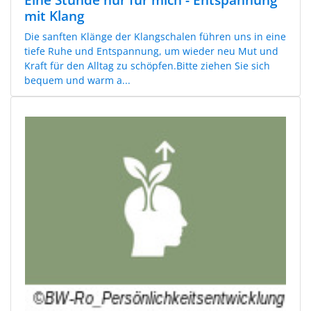
mit Klang
Die sanften Klänge der Klangschalen führen uns in eine
tiefe Ruhe und Entspannung, um wieder neu Mut und
Kraft für den Alltag zu schöpfen.Bitte ziehen Sie sich
bequem und warm a...