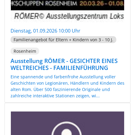
Dienstag, 01.09.2026 10:00 Uhr
Familienangebot für Eltern + Kindern von 3 - 10 J.
Rosenheim
Ausstellung RÖMER - GESICHTER EINES
WELTREICHES - FAMILIENFÜHRUNG
Eine spannende und farbenfrohe Ausstellung voller
Geschichten von Legionären, Händlern und Kindern des
alten Rom. Über 500 faszinierende Originale und
zahlreiche interaktive Stationen zeigen, wi...