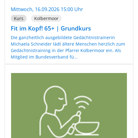
Mittwoch, 16.09.2026 15:00 Uhr
Kurs
Kolbermoor
Fit im Kopf! 65+ | Grundkurs
Die ganzheitlich ausgebildete Gedächtnistrainerin
Michaela Schneider lädt ältere Menschen herzlich zum
Gedächtnistraining in der Pfarrei Kolbermoor ein. Als
Mitglied im Bundesverband fü...