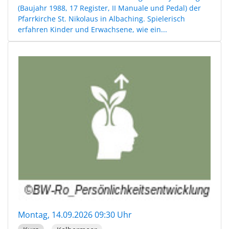
(Baujahr 1988, 17 Register, II Manuale und Pedal) der
Pfarrkirche St. Nikolaus in Albaching. Spielerisch
erfahren Kinder und Erwachsene, wie ein...
Montag, 14.09.2026 09:30 Uhr