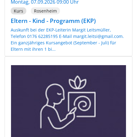
Montag, 07.09.2026 09:00 Uhr
Kurs
Rosenheim
Eltern - Kind - Programm (EKP)
Auskunft bei der EKP-Leiterin Margit Leitsmüller,
Telefon 0176 62285195 E-Mail margit.leitsi@gmail.com.
Ein ganzjähriges Kursangebot (September - Juli) für
Eltern mit ihren 1 bi...