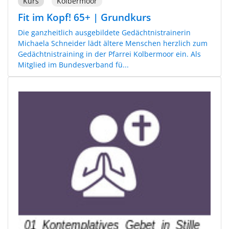
Kurs
Kolbermoor
Fit im Kopf! 65+ | Grundkurs
Die ganzheitlich ausgebildete Gedächtnistrainerin
Michaela Schneider lädt ältere Menschen herzlich zum
Gedächtnistraining in der Pfarrei Kolbermoor ein. Als
Mitglied im Bundesverband fü...