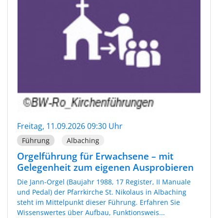
Freitag, 11.09.2026 09:30 Uhr
Führung
Albaching
Orgelführung für Erwachsene – mit
Gelegenheit zum eigenen Ausprobieren
Die Jann-Orgel (Baujahr 1988, 17 Register, II Manuale
und Pedal) der Pfarrkirche St. Nikolaus in Albaching
steht im Mittelpunkt dieser Führung. Erfahren Sie
Wissenswertes über Aufbau, Funktionsweis...