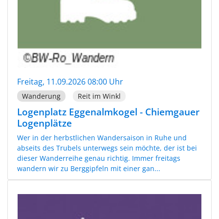
Freitag, 11.09.2026 08:00 Uhr
Wanderung
Reit im Winkl
Logenplatz Eggenalmkogel - Chiemgauer
Logenplätze
Wer in der herbstlichen Wandersaison in Ruhe und
abseits des Trubels unterwegs sein möchte, der ist bei
dieser Wanderreihe genau richtig. Immer freitags
wandern wir zu Berggipfeln mit einer gan...