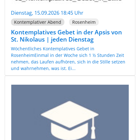
Dienstag, 15.09.2026 18:45 Uhr
Kontemplativer Abend
Rosenheim
Kontemplatives Gebet in der Apsis von
St. Nikolaus | jeden Dienstag
Wöchentliches Kontemplatives Gebet in
RosenheimEinmal in der Woche sich 1 ½ Stunden Zeit
nehmen, das Laufen aufhören, sich in die Stille setzen
und wahrnehmen, was ist. Ei...