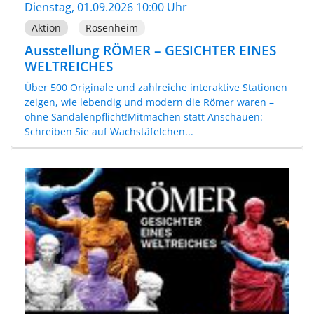
Dienstag, 01.09.2026 10:00 Uhr
Aktion
Rosenheim
Ausstellung RÖMER – GESICHTER EINES
WELTREICHES
Über 500 Originale und zahlreiche interaktive Stationen
zeigen, wie lebendig und modern die Römer waren –
ohne Sandalenpflicht!Mitmachen statt Anschauen:
Schreiben Sie auf Wachstäfelchen...