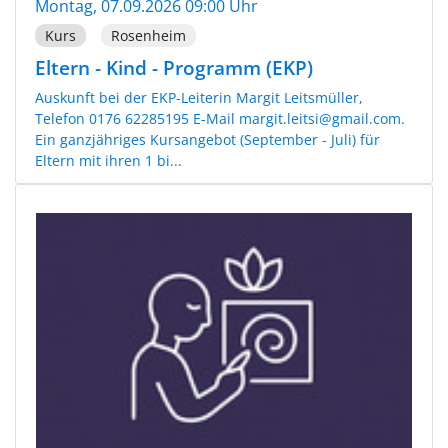
Montag, 07.09.2026 09:00 Uhr
Kurs
Rosenheim
Eltern - Kind - Programm (EKP)
Auskunft bei der EKP-Leiterin Margit Leitsmüller,
Telefon 0176 62285195 E-Mail margit.leitsi@gmail.com.
Ein ganzjähriges Kursangebot (September - Juli) für
Eltern mit ihren 1 bi...