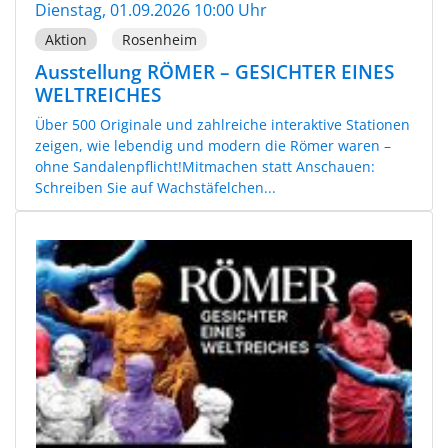
Dienstag, 01.09.2026 10:00 Uhr
Aktion
Rosenheim
Ausstellung RÖMER – GESICHTER EINES
WELTREICHES
Über 500 Originale und zahlreiche interaktive Stationen
zeigen, wie lebendig und modern die Römer waren –
ohne Sandalenpflicht!Mitmachen statt Anschauen:
Schreiben Sie auf Wachstäfelchen...