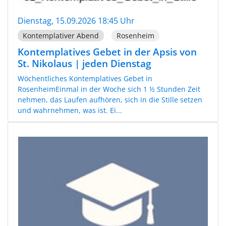
Dienstag, 15.09.2026 18:45 Uhr
Kontemplativer Abend
Rosenheim
Kontemplatives Gebet in der Apsis von
St. Nikolaus | jeden Dienstag
Wöchentliches Kontemplatives Gebet in
RosenheimEinmal in der Woche sich 1 ½ Stunden Zeit
nehmen, das Laufen aufhören, sich in die Stille setzen
und wahrnehmen, was ist. Ei...