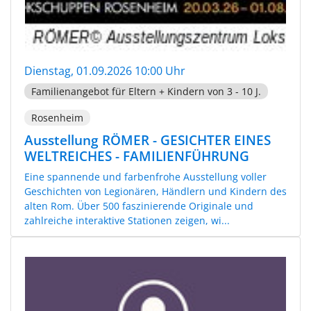
Dienstag, 01.09.2026 10:00 Uhr
Familienangebot für Eltern + Kindern von 3 - 10 J.
Rosenheim
Ausstellung RÖMER - GESICHTER EINES
WELTREICHES - FAMILIENFÜHRUNG
Eine spannende und farbenfrohe Ausstellung voller
Geschichten von Legionären, Händlern und Kindern des
alten Rom. Über 500 faszinierende Originale und
zahlreiche interaktive Stationen zeigen, wi...