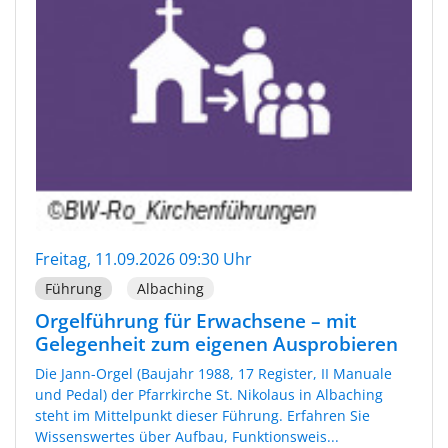
Freitag, 11.09.2026 09:30 Uhr
Führung
Albaching
Orgelführung für Erwachsene – mit
Gelegenheit zum eigenen Ausprobieren
Die Jann-Orgel (Baujahr 1988, 17 Register, II Manuale
und Pedal) der Pfarrkirche St. Nikolaus in Albaching
steht im Mittelpunkt dieser Führung. Erfahren Sie
Wissenswertes über Aufbau, Funktionsweis...