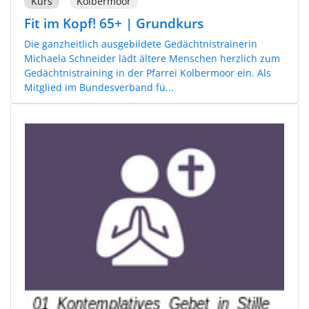
Kurs
Kolbermoor
Fit im Kopf! 65+ | Grundkurs
Die ganzheitlich ausgebildete Gedächtnistrainerin
Michaela Schneider lädt ältere Menschen herzlich zum
Gedächtnistraining in der Pfarrei Kolbermoor ein. Als
Mitglied im Bundesverband fü...