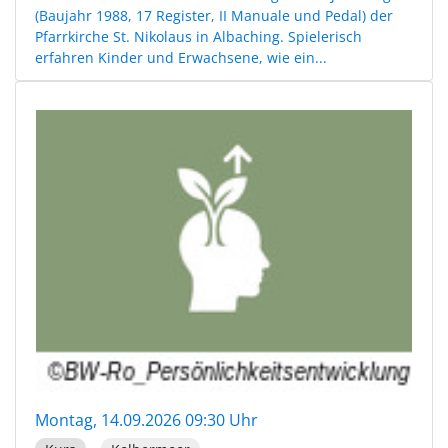
(Baujahr 1988, 17 Register, II Manuale und Pedal) der
Pfarrkirche St. Nikolaus in Albaching. Spielerisch
erfahren Kinder und Erwachsene, wie ein...
Montag, 14.09.2026 09:30 Uhr