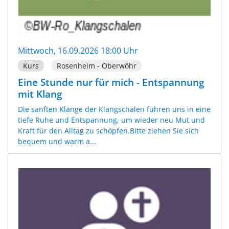
Mittwoch, 16.09.2026 18:00 Uhr
Kurs
Rosenheim - Oberwöhr
Eine Stunde nur für mich - Entspannung
mit Klang
Die sanften Klänge der Klangschalen führen uns in eine
tiefe Ruhe und Entspannung, um wieder neu Mut und
Kraft für den Alltag zu schöpfen.Bitte ziehen Sie sich
bequem und warm a...