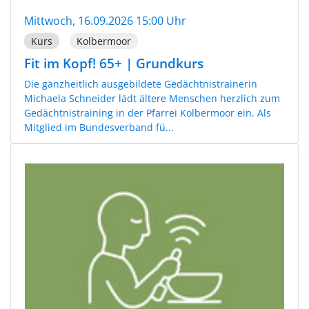
Mittwoch, 16.09.2026 15:00 Uhr
Kurs
Kolbermoor
Fit im Kopf! 65+ | Grundkurs
Die ganzheitlich ausgebildete Gedächtnistrainerin
Michaela Schneider lädt ältere Menschen herzlich zum
Gedächtnistraining in der Pfarrei Kolbermoor ein. Als
Mitglied im Bundesverband fü...