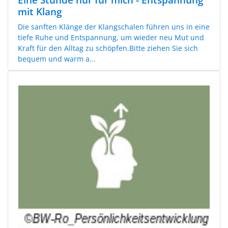
mit Klang
Die sanften Klänge der Klangschalen führen uns in eine
tiefe Ruhe und Entspannung, um wieder neu Mut und
Kraft für den Alltag zu schöpfen.Bitte ziehen Sie sich
bequem und warm a...