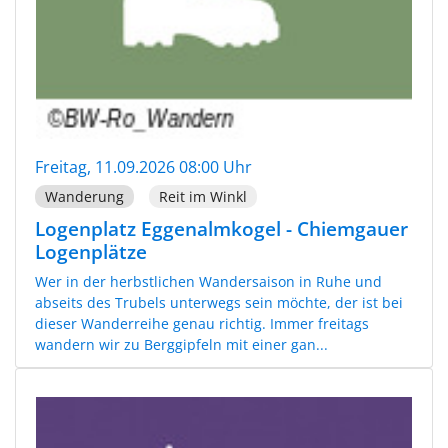
Freitag, 11.09.2026 08:00 Uhr
Wanderung
Reit im Winkl
Logenplatz Eggenalmkogel - Chiemgauer
Logenplätze
Wer in der herbstlichen Wandersaison in Ruhe und
abseits des Trubels unterwegs sein möchte, der ist bei
dieser Wanderreihe genau richtig. Immer freitags
wandern wir zu Berggipfeln mit einer gan...