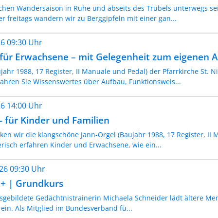
ichen Wandersaison in Ruhe und abseits des Trubels unterwegs sei
r freitags wandern wir zu Berggipfeln mit einer gan...
026 09:30 Uhr
für Erwachsene – mit Gelegenheit zum eigenen 
jahr 1988, 17 Register, II Manuale und Pedal) der Pfarrkirche St. N
fahren Sie Wissenswertes über Aufbau, Funktionsweis...
026 14:00 Uhr
- für Kinder und Familien
n wir die klangschöne Jann-Orgel (Baujahr 1988, 17 Register, II M
erisch erfahren Kinder und Erwachsene, wie ein...
026 09:30 Uhr
5+ | Grundkurs
usgebildete Gedächtnistrainerin Michaela Schneider lädt ältere Me
ein. Als Mitglied im Bundesverband fü...