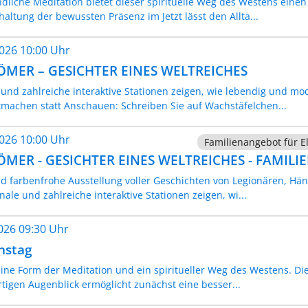
liche Meditation bietet dieser spirituelle Weg des Westens eine
altung der bewussten Präsenz im Jetzt lässt den Allta...
2026 10:00 Uhr
RÖMER – GESICHTER EINES WELTREICHES
 und zahlreiche interaktive Stationen zeigen, wie lebendig und m
tmachen statt Anschauen: Schreiben Sie auf Wachstäfelchen...
2026 10:00 Uhr
Familienangebot für El
RÖMER - GESICHTER EINES WELTREICHES - FAMI
 farbenfrohe Ausstellung voller Geschichten von Legionären, Hä
nale und zahlreiche interaktive Stationen zeigen, wi...
2026 09:30 Uhr
nstag
eine Form der Meditation und ein spiritueller Weg des Westens. 
tigen Augenblick ermöglicht zunächst eine besser...