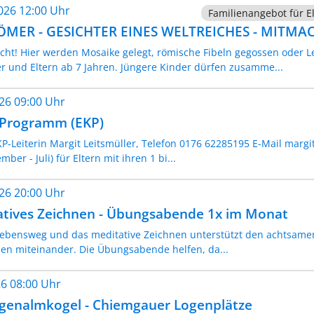
2026 12:00 Uhr
Familienangebot für El
RÖMER - GESICHTER EINES WELTREICHES - MITMA
ht! Hier werden Mosaike gelegt, römische Fibeln gegossen oder 
er und Eltern ab 7 Jahren. Jüngere Kinder dürfen zusamme...
026 09:00 Uhr
- Programm (EKP)
P-Leiterin Margit Leitsmüller, Telefon 0176 62285195 E-Mail margi
er - Juli) für Eltern mit ihren 1 bi...
026 20:00 Uhr
atives Zeichnen - Übungsabende 1x im Monat
 Lebensweg und das meditative Zeichnen unterstützt den achtsame
n miteinander. Die Übungsabende helfen, da...
026 08:00 Uhr
genalmkogel - Chiemgauer Logenplätze