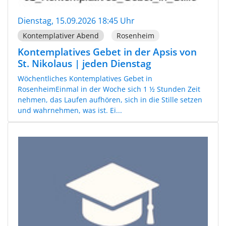
Dienstag, 15.09.2026 18:45 Uhr
Kontemplativer Abend
Rosenheim
Kontemplatives Gebet in der Apsis von
St. Nikolaus | jeden Dienstag
Wöchentliches Kontemplatives Gebet in
RosenheimEinmal in der Woche sich 1 ½ Stunden Zeit
nehmen, das Laufen aufhören, sich in die Stille setzen
und wahrnehmen, was ist. Ei...