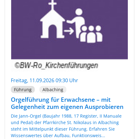
Freitag, 11.09.2026 09:30 Uhr
Führung
Albaching
Orgelführung für Erwachsene – mit
Gelegenheit zum eigenen Ausprobieren
Die Jann-Orgel (Baujahr 1988, 17 Register, II Manuale
und Pedal) der Pfarrkirche St. Nikolaus in Albaching
steht im Mittelpunkt dieser Führung. Erfahren Sie
Wissenswertes über Aufbau, Funktionsweis...