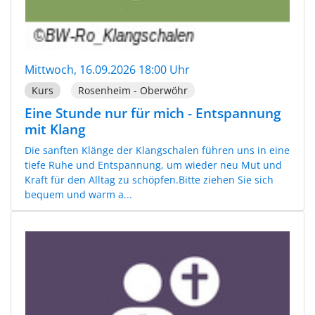
Mittwoch, 16.09.2026 18:00 Uhr
Kurs
Rosenheim - Oberwöhr
Eine Stunde nur für mich - Entspannung
mit Klang
Die sanften Klänge der Klangschalen führen uns in eine
tiefe Ruhe und Entspannung, um wieder neu Mut und
Kraft für den Alltag zu schöpfen.Bitte ziehen Sie sich
bequem und warm a...