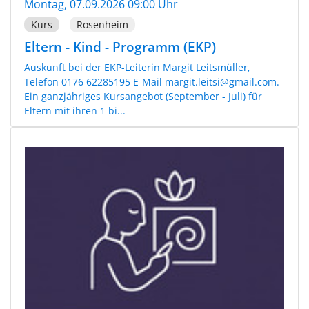
Montag, 07.09.2026 09:00 Uhr
Kurs
Rosenheim
Eltern - Kind - Programm (EKP)
Auskunft bei der EKP-Leiterin Margit Leitsmüller,
Telefon 0176 62285195 E-Mail margit.leitsi@gmail.com.
Ein ganzjähriges Kursangebot (September - Juli) für
Eltern mit ihren 1 bi...