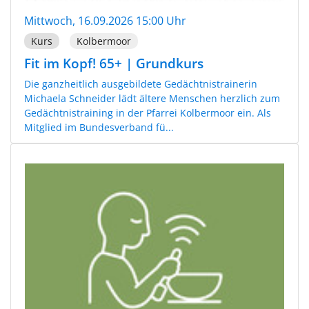
Mittwoch, 16.09.2026 15:00 Uhr
Kurs
Kolbermoor
Fit im Kopf! 65+ | Grundkurs
Die ganzheitlich ausgebildete Gedächtnistrainerin
Michaela Schneider lädt ältere Menschen herzlich zum
Gedächtnistraining in der Pfarrei Kolbermoor ein. Als
Mitglied im Bundesverband fü...