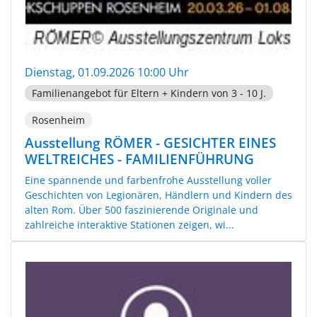
Dienstag, 01.09.2026 10:00 Uhr
Familienangebot für Eltern + Kindern von 3 - 10 J.
Rosenheim
Ausstellung RÖMER - GESICHTER EINES
WELTREICHES - FAMILIENFÜHRUNG
Eine spannende und farbenfrohe Ausstellung voller
Geschichten von Legionären, Händlern und Kindern des
alten Rom. Über 500 faszinierende Originale und
zahlreiche interaktive Stationen zeigen, wi...