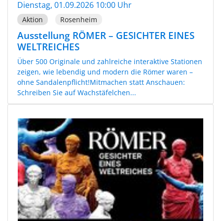
Dienstag, 01.09.2026 10:00 Uhr
Aktion
Rosenheim
Ausstellung RÖMER – GESICHTER EINES
WELTREICHES
Über 500 Originale und zahlreiche interaktive Stationen
zeigen, wie lebendig und modern die Römer waren –
ohne Sandalenpflicht!Mitmachen statt Anschauen:
Schreiben Sie auf Wachstäfelchen...