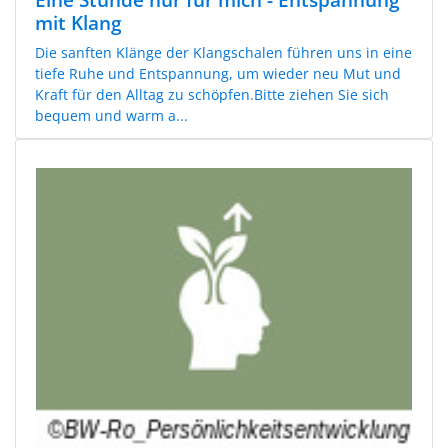
mit Klang
Die sanften Klänge der Klangschalen führen uns in eine
tiefe Ruhe und Entspannung, um wieder neu Mut und
Kraft für den Alltag zu schöpfen.Bitte ziehen Sie sich
bequem und warm a...