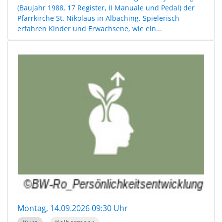
(Baujahr 1988, 17 Register, II Manuale und Pedal) der
Pfarrkirche St. Nikolaus in Albaching. Spielerisch
erfahren Kinder und Erwachsene, wie ein...
Montag, 14.09.2026 09:30 Uhr