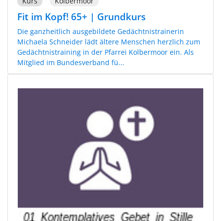
Kurs
Kolbermoor
Fit im Kopf! 65+ | Grundkurs
Die ganzheitlich ausgebildete Gedächtnistrainerin
Michaela Schneider lädt ältere Menschen herzlich zum
Gedächtnistraining in der Pfarrei Kolbermoor ein. Als
Mitglied im Bundesverband fü...