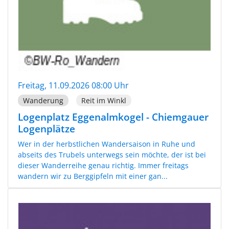
Freitag, 11.09.2026 08:00 Uhr
Wanderung
Reit im Winkl
Logenplatz Eggenalmkogel - Chiemgauer
Logenplätze
Wer in der herbstlichen Wandersaison in Ruhe und
abseits des Trubels unterwegs sein möchte, der ist bei
dieser Wanderreihe genau richtig. Immer freitags
wandern wir zu Berggipfeln mit einer gan...