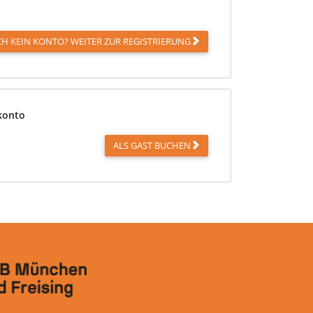
H KEIN KONTO? WEITER ZUR REGISTRIERUNG
konto
ALS GAST BUCHEN